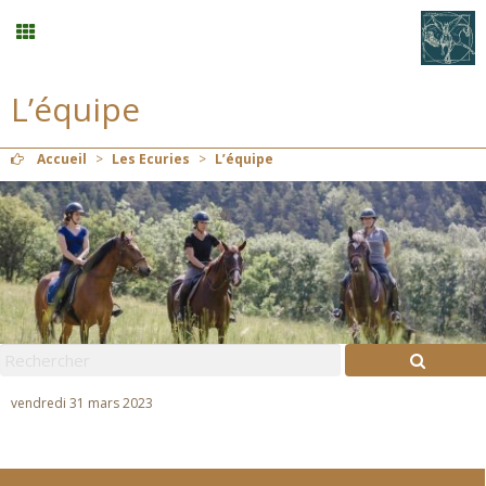
L’équipe
Stages vacances
Accueil
>
Les Ecuries
>
L’équipe
Planning
Menu
Mon compte
Panier
0
vendredi 31 mars 2023
Contact